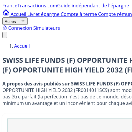
France
Transactions.com
Guide indépendant de l'épargne
Accueil
Livret épargne
Compte à terme
Compte rému
Autres...
Connexion
Simulateurs
Accueil
SWISS LIFE FUNDS (F) OPPORTUNITE H
(F) OPPORTUNITE HIGH YIELD 2032 (
A propos des avis publiés sur SWISS LIFE FUNDS (F) O
OPPORTUNITE HIGH YIELD 2032 (FR0014011SC9) sont modérés 
pas être parfait (la perfection n'est pas de ce monde, déso
minimum un avantage et un inconvénient pour chaque avis, 