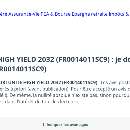
néré
Assurance-Vie
PEA & Bourse
Epargne retraite
Impôts & 
IGH YIELD 2032 (FR0014011SC9) : je 
FR0014011SC9)
PPORTUNITE HIGH YIELD 2032 (FR0014011SC9)
: Les avis post
à priori (avant publication). Pour être accepté un avis d
lé !). De même, la nullité absolue n'existe pas, sinon pourq
dans l'intérêt de tous les lecteurs.
1. Indiquez les avantages