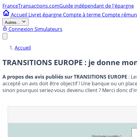
France
Transactions.com
Guide indépendant de l'épargne
Accueil
Livret épargne
Compte à terme
Compte rému
Autres...
Connexion
Simulateurs
Accueil
TRANSITIONS EUROPE : je donne mon
A propos des avis publiés sur TRANSITIONS EUROPE
: Le
accepté un avis doit être objectif ! Une banque ou un place
sinon pourquoi seriez-vous devenu client ? Merci donc d'i
Principales qualités
*