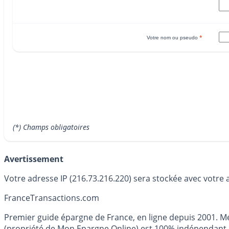
*
Votre nom ou pseudo
(*) Champs obligatoires
Avertissement
Votre adresse IP (216.73.216.220) sera stockée avec votre 
France
Transactions.com
Premier guide épargne de France, en ligne depuis 2001. Mé
(propriété de Mon Epargne Online) est 100% indépendant, n