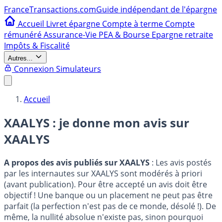
France
Transactions.com
Guide indépendant de l'épargne
Accueil
Livret épargne
Compte à terme
Compte
rémunéré
Assurance-Vie
PEA & Bourse
Epargne retraite
Impôts & Fiscalité
Autres...
Connexion
Simulateurs
Accueil
XAALYS : je donne mon avis sur
XAALYS
A propos des avis publiés sur XAALYS
: Les avis postés
par les internautes sur XAALYS sont modérés à priori
(avant publication). Pour être accepté un avis doit être
objectif ! Une banque ou un placement ne peut pas être
parfait (la perfection n'est pas de ce monde, désolé !). De
même, la nullité absolue n'existe pas, sinon pourquoi