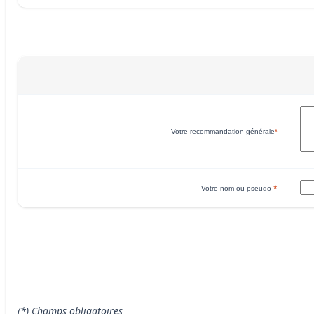
Votre recommandation générale
*
*
Votre nom ou pseudo
(*) Champs obligatoires