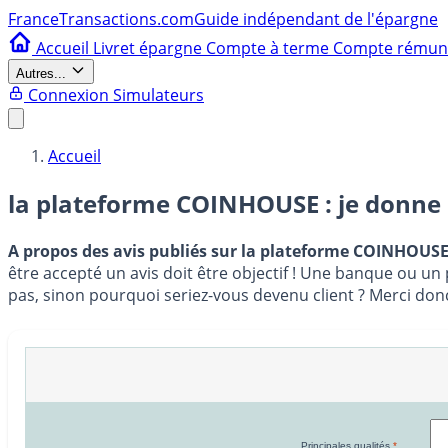
France
Transactions.com
Guide indépendant de l'épargne
Accueil
Livret épargne
Compte à terme
Compte rému
Autres...
Connexion
Simulateurs
Accueil
la plateforme COINHOUSE : je donne
A propos des avis publiés sur la plateforme COINHOUS
être accepté un avis doit être objectif ! Une banque ou un 
pas, sinon pourquoi seriez-vous devenu client ? Merci don
Principales qualités
*