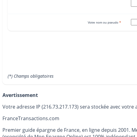
*
Votre nom ou pseudo
(*) Champs obligatoires
Avertissement
Votre adresse IP (216.73.217.173) sera stockée avec votre 
France
Transactions.com
Premier guide épargne de France, en ligne depuis 2001. Mé
(propriété de Mon Epargne Online) est 100% indépendant, n