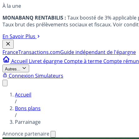
À la une
MONABANQ RENTABILIS :
Taux boosté de 3% applicable
Taux brut des prélèvements sociaux et fiscaux. Voir conditi
En Savoir Plus
France
Transactions.com
Guide indépendant de l'épargne
Accueil
Livret épargne
Compte à terme
Compte rému
Autres...
Connexion
Simulateurs
Accueil
/
Bons plans
/
Parrainage
Annonce partenaire