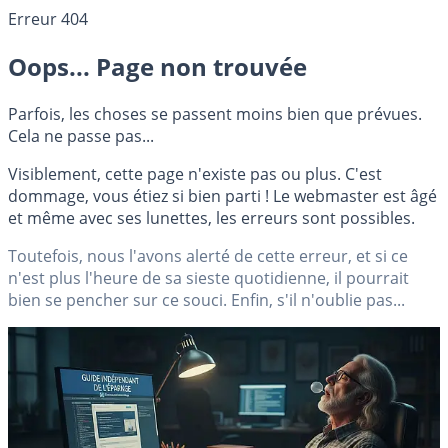
Erreur 404
Oops... Page non trouvée
Parfois, les choses se passent moins bien que prévues.
Cela ne passe pas...
Visiblement, cette page n'existe pas ou plus. C'est
dommage, vous étiez si bien parti ! Le webmaster est âgé
et même avec ses lunettes, les erreurs sont possibles.
Toutefois, nous l'avons alerté de cette erreur, et si ce
n'est plus l'heure de sa sieste quotidienne, il pourrait
bien se pencher sur ce souci. Enfin, s'il n'oublie pas...