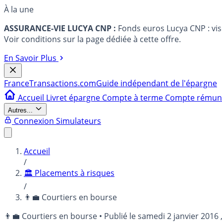
À la une
ASSURANCE-VIE LUCYA CNP :
Fonds euros Lucya CNP : vi
Voir conditions sur la page dédiée à cette offre.
En Savoir Plus
France
Transactions.com
Guide indépendant de l'épargne
Accueil
Livret épargne
Compte à terme
Compte rému
Autres...
Connexion
Simulateurs
Accueil
/
🏛️ Placements à risques
/
👨‍💼 Courtiers en bourse
👨‍💼 Courtiers en bourse
•
Publié le
samedi 2 janvier 2016