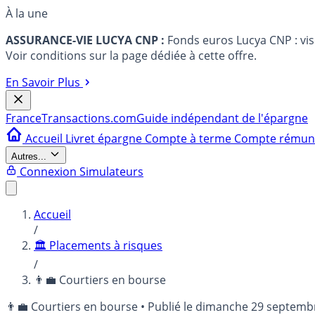
À la une
ASSURANCE-VIE LUCYA CNP :
Fonds euros Lucya CNP : vi
Voir conditions sur la page dédiée à cette offre.
En Savoir Plus
France
Transactions.com
Guide indépendant de l'épargne
Accueil
Livret épargne
Compte à terme
Compte rému
Autres...
Connexion
Simulateurs
Accueil
/
🏛️ Placements à risques
/
👨‍💼 Courtiers en bourse
👨‍💼 Courtiers en bourse
•
Publié le
dimanche 29 septemb