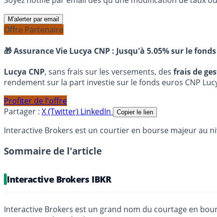
Soyez notifié par email dès qu'une modification de taux ou 
M'alerter par email
Offre Partenaire
🎁 Assurance Vie Lucya CNP :
Jusqu'à 5.05% sur le fonds
Lucya CNP
, sans frais sur les versements, des
frais de ge
rendement sur la part investie sur le fonds euros CNP Luc
Profiter de l'offre
Partager :
X (Twitter)
LinkedIn
Copier le lien
Interactive Brokers est un courtier en bourse majeur au n
Sommaire de l'article
Interactive Brokers IBKR
Interactive Brokers est un grand nom du courtage en bours