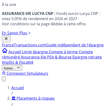
À la une
ASSURANCE-VIE LUCYA CNP :
Fonds euros Lucya CNP :
visez 5.05% de rendement en 2026 et 2027
Voir conditions sur la page dédiée à cette offre.
En Savoir Plus
France
Transactions.com
Guide indépendant de l'épargne
Accueil
Livret épargne
Compte à terme
Compte
rémunéré
Assurance-Vie
PEA & Bourse
Epargne retraite
Impôts & Fiscalité
Autres...
Connexion
Simulateurs
Accueil
/
🏛️ Placements à risques
/