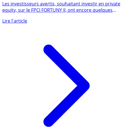
FORTUNY II avant mise en place de la prime de
souscription de 2% au 1er juillet 2022
Les investisseurs avertis, souhaitant investir en private
equity, sur le FPCI FORTUNY II, ont encore quelques
jours (...)
Lire l'article