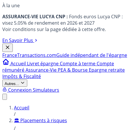
À la une
ASSURANCE-VIE LUCYA CNP :
Fonds euros Lucya CNP :
visez 5.05% de rendement en 2026 et 2027
Voir conditions sur la page dédiée à cette offre.
En Savoir Plus
France
Transactions.com
Guide indépendant de l'épargne
Accueil
Livret épargne
Compte à terme
Compte
rémunéré
Assurance-Vie
PEA & Bourse
Epargne retraite
Impôts & Fiscalité
Autres...
Connexion
Simulateurs
Accueil
/
🏛️ Placements à risques
/