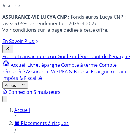
À la une
ASSURANCE-VIE LUCYA CNP :
Fonds euros Lucya CNP :
visez 5.05% de rendement en 2026 et 2027
Voir conditions sur la page dédiée à cette offre.
En Savoir Plus
France
Transactions.com
Guide indépendant de l'épargne
Accueil
Livret épargne
Compte à terme
Compte
rémunéré
Assurance-Vie
PEA & Bourse
Epargne retraite
Impôts & Fiscalité
Autres...
Connexion
Simulateurs
Accueil
/
🏛️ Placements à risques
/