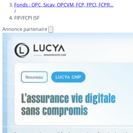
Fonds : OPC, Sicav, OPCVM, FCP, FPCI, FCPR...
/
FIP/FCPI ISF
Annonce partenaire