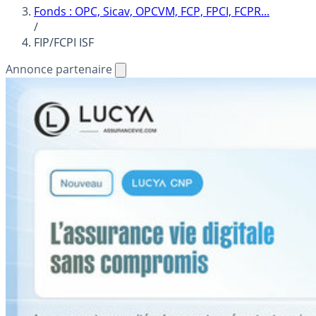
Fonds : OPC, Sicav, OPCVM, FCP, FPCI, FCPR...
/
FIP/FCPI ISF
Annonce partenaire