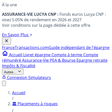
À la une
ASSURANCE-VIE LUCYA CNP :
Fonds euros Lucya CNP :
visez 5.05% de rendement en 2026 et 2027
Voir conditions sur la page dédiée à cette offre.
En Savoir Plus
France
Transactions.com
Guide indépendant de l'épargne
Accueil
Livret épargne
Compte à terme
Compte
rémunéré
Assurance-Vie
PEA & Bourse
Epargne retraite
Impôts & Fiscalité
Autres...
Connexion
Simulateurs
Accueil
/
🏛️ Placements à risques
/