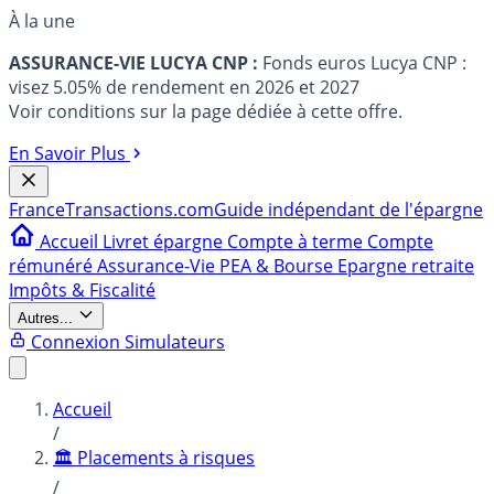
À la une
ASSURANCE-VIE LUCYA CNP :
Fonds euros Lucya CNP :
visez 5.05% de rendement en 2026 et 2027
Voir conditions sur la page dédiée à cette offre.
En Savoir Plus
France
Transactions.com
Guide indépendant de l'épargne
Accueil
Livret épargne
Compte à terme
Compte
rémunéré
Assurance-Vie
PEA & Bourse
Epargne retraite
Impôts & Fiscalité
Autres...
Connexion
Simulateurs
Accueil
/
🏛️ Placements à risques
/