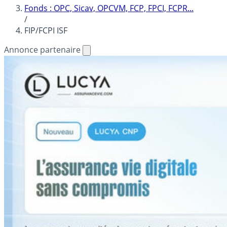
Fonds : OPC, Sicav, OPCVM, FCP, FPCI, FCPR...
/
FIP/FCPI ISF
Annonce partenaire