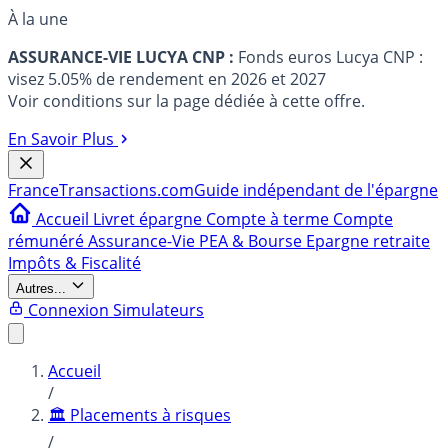
À la une
ASSURANCE-VIE LUCYA CNP :
Fonds euros Lucya CNP :
visez 5.05% de rendement en 2026 et 2027
Voir conditions sur la page dédiée à cette offre.
En Savoir Plus
France
Transactions.com
Guide indépendant de l'épargne
Accueil
Livret épargne
Compte à terme
Compte
rémunéré
Assurance-Vie
PEA & Bourse
Epargne retraite
Impôts & Fiscalité
Autres...
Connexion
Simulateurs
Accueil
/
🏛️ Placements à risques
/