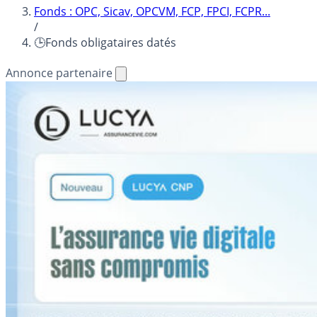
Fonds : OPC, Sicav, OPCVM, FCP, FPCI, FCPR...
/
🕒Fonds obligataires datés
Annonce partenaire