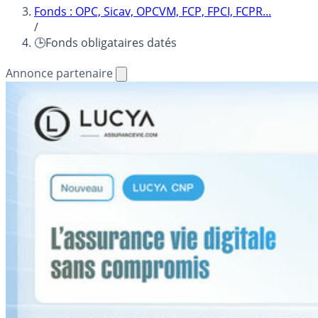
Fonds : OPC, Sicav, OPCVM, FCP, FPCI, FCPR...
/
🕒Fonds obligataires datés
Annonce partenaire