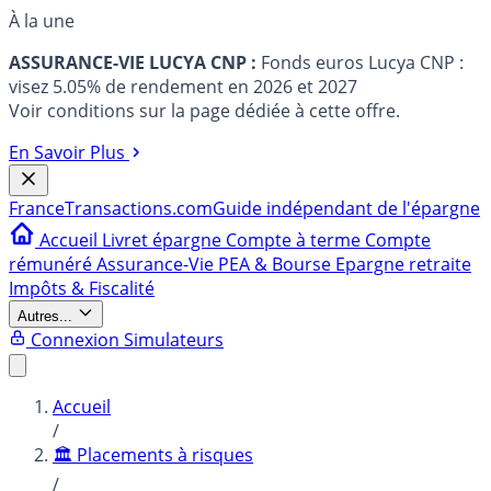
À la une
ASSURANCE-VIE LUCYA CNP :
Fonds euros Lucya CNP :
visez 5.05% de rendement en 2026 et 2027
Voir conditions sur la page dédiée à cette offre.
En Savoir Plus
France
Transactions.com
Guide indépendant de l'épargne
Accueil
Livret épargne
Compte à terme
Compte
rémunéré
Assurance-Vie
PEA & Bourse
Epargne retraite
Impôts & Fiscalité
Autres...
Connexion
Simulateurs
Accueil
/
🏛️ Placements à risques
/