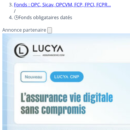
Fonds : OPC, Sicav, OPCVM, FCP, FPCI, FCPR...
/
🕒Fonds obligataires datés
Annonce partenaire