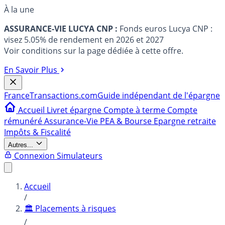
À la une
ASSURANCE-VIE LUCYA CNP :
Fonds euros Lucya CNP :
visez 5.05% de rendement en 2026 et 2027
Voir conditions sur la page dédiée à cette offre.
En Savoir Plus
France
Transactions.com
Guide indépendant de l'épargne
Accueil
Livret épargne
Compte à terme
Compte
rémunéré
Assurance-Vie
PEA & Bourse
Epargne retraite
Impôts & Fiscalité
Autres...
Connexion
Simulateurs
Accueil
/
🏛️ Placements à risques
/