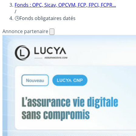
Fonds : OPC, Sicav, OPCVM, FCP, FPCI, FCPR...
/
🕒Fonds obligataires datés
Annonce partenaire