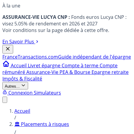
À la une
ASSURANCE-VIE LUCYA CNP :
Fonds euros Lucya CNP :
visez 5.05% de rendement en 2026 et 2027
Voir conditions sur la page dédiée à cette offre.
En Savoir Plus
France
Transactions.com
Guide indépendant de l'épargne
Accueil
Livret épargne
Compte à terme
Compte
rémunéré
Assurance-Vie
PEA & Bourse
Epargne retraite
Impôts & Fiscalité
Autres...
Connexion
Simulateurs
Accueil
/
🏛️ Placements à risques
/