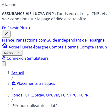
À la une
ASSURANCE-VIE LUCYA CNP :
Fonds euros Lucya CNP : vi
Voir conditions sur la page dédiée à cette offre.
En Savoir Plus
France
Transactions.com
Guide indépendant de l'épargne
Accueil
Livret épargne
Compte à terme
Compte rému
Autres...
Connexion
Simulateurs
Accueil
/
🏛️ Placements à risques
/
Fonds : OPC, Sicav, OPCVM, FCP, FPCI, FCPR...
/
🕒Fonds obligataires datés