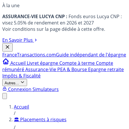
À la une
ASSURANCE-VIE LUCYA CNP :
Fonds euros Lucya CNP :
visez 5.05% de rendement en 2026 et 2027
Voir conditions sur la page dédiée à cette offre.
En Savoir Plus
France
Transactions.com
Guide indépendant de l'épargne
Accueil
Livret épargne
Compte à terme
Compte
rémunéré
Assurance-Vie
PEA & Bourse
Epargne retraite
Impôts & Fiscalité
Autres...
Connexion
Simulateurs
Accueil
/
🏛️ Placements à risques
/