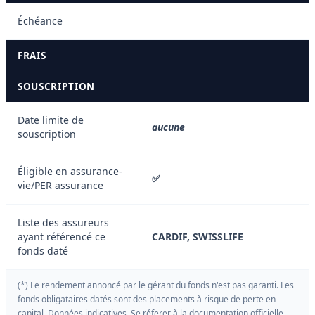
Échéance
FRAIS
SOUSCRIPTION
Date limite de
aucune
souscription
Éligible en assurance-
✅
vie/PER assurance
Liste des assureurs
ayant référencé ce
CARDIF, SWISSLIFE
fonds daté
(*) Le rendement annoncé par le gérant du fonds n'est pas garanti. Les
fonds obligataires datés sont des placements à risque de perte en
capital. Données indicatives. Se réferer à la documentation officielle