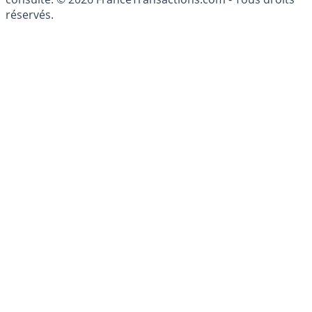
patrimoine, indépendant ou non-indépendant, doit être
consulté. © 2026 FranceTransactions.com - Tous droits
réservés.