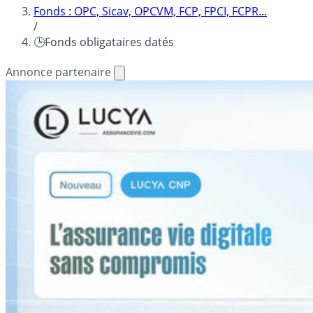
Fonds : OPC, Sicav, OPCVM, FCP, FPCI, FCPR...
/
🕒Fonds obligataires datés
Annonce partenaire