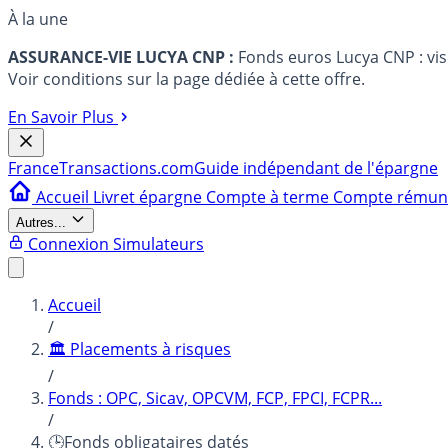
À la une
ASSURANCE-VIE LUCYA CNP :
Fonds euros Lucya CNP : vi
Voir conditions sur la page dédiée à cette offre.
En Savoir Plus
France
Transactions.com
Guide indépendant de l'épargne
Accueil
Livret épargne
Compte à terme
Compte rému
Autres...
Connexion
Simulateurs
Accueil
/
🏛️ Placements à risques
/
Fonds : OPC, Sicav, OPCVM, FCP, FPCI, FCPR...
/
🕒Fonds obligataires datés