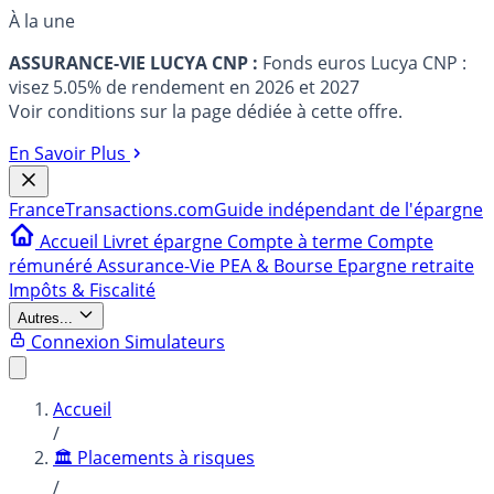
À la une
ASSURANCE-VIE LUCYA CNP :
Fonds euros Lucya CNP :
visez 5.05% de rendement en 2026 et 2027
Voir conditions sur la page dédiée à cette offre.
En Savoir Plus
France
Transactions.com
Guide indépendant de l'épargne
Accueil
Livret épargne
Compte à terme
Compte
rémunéré
Assurance-Vie
PEA & Bourse
Epargne retraite
Impôts & Fiscalité
Autres...
Connexion
Simulateurs
Accueil
/
🏛️ Placements à risques
/