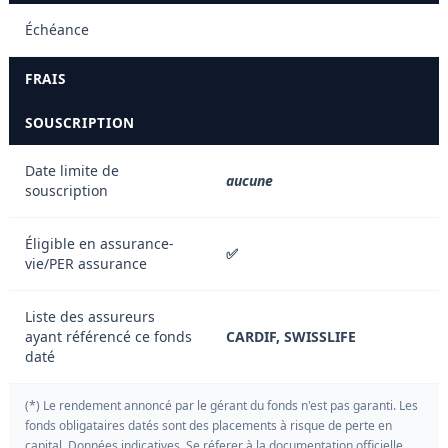
Échéance
FRAIS
SOUSCRIPTION
Date limite de
aucune
souscription
Éligible en assurance-
✅
vie/PER assurance
Liste des assureurs
ayant référencé ce fonds
CARDIF, SWISSLIFE
daté
(*) Le rendement annoncé par le gérant du fonds n'est pas garanti. Les
fonds obligataires datés sont des placements à risque de perte en
capital. Données indicatives. Se réferer à la documentation officielle