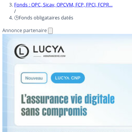
Fonds : OPC, Sicav, OPCVM, FCP, FPCI, FCPR...
/
🕒Fonds obligataires datés
Annonce partenaire