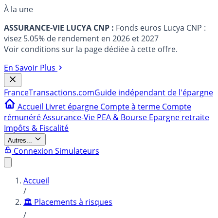
À la une
ASSURANCE-VIE LUCYA CNP :
Fonds euros Lucya CNP :
visez 5.05% de rendement en 2026 et 2027
Voir conditions sur la page dédiée à cette offre.
En Savoir Plus
France
Transactions.com
Guide indépendant de l'épargne
Accueil
Livret épargne
Compte à terme
Compte
rémunéré
Assurance-Vie
PEA & Bourse
Epargne retraite
Impôts & Fiscalité
Autres...
Connexion
Simulateurs
Accueil
/
🏛️ Placements à risques
/