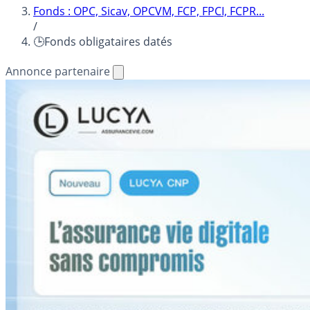
Fonds : OPC, Sicav, OPCVM, FCP, FPCI, FCPR...
/
🕒Fonds obligataires datés
Annonce partenaire