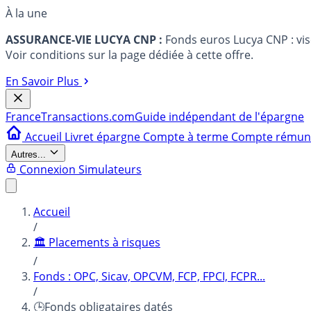
À la une
ASSURANCE-VIE LUCYA CNP :
Fonds euros Lucya CNP : vi
Voir conditions sur la page dédiée à cette offre.
En Savoir Plus
France
Transactions.com
Guide indépendant de l'épargne
Accueil
Livret épargne
Compte à terme
Compte rému
Autres...
Connexion
Simulateurs
Accueil
/
🏛️ Placements à risques
/
Fonds : OPC, Sicav, OPCVM, FCP, FPCI, FCPR...
/
🕒Fonds obligataires datés