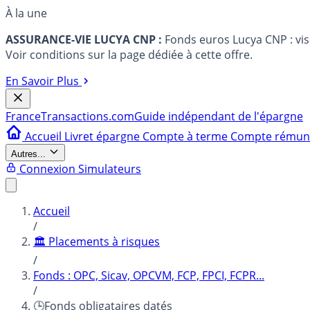
À la une
ASSURANCE-VIE LUCYA CNP :
Fonds euros Lucya CNP : vi
Voir conditions sur la page dédiée à cette offre.
En Savoir Plus
France
Transactions.com
Guide indépendant de l'épargne
Accueil
Livret épargne
Compte à terme
Compte rému
Autres...
Connexion
Simulateurs
Accueil
/
🏛️ Placements à risques
/
Fonds : OPC, Sicav, OPCVM, FCP, FPCI, FCPR...
/
🕒Fonds obligataires datés