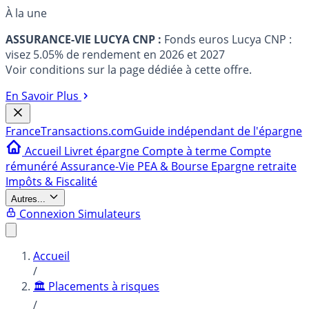
À la une
ASSURANCE-VIE LUCYA CNP :
Fonds euros Lucya CNP :
visez 5.05% de rendement en 2026 et 2027
Voir conditions sur la page dédiée à cette offre.
En Savoir Plus
France
Transactions.com
Guide indépendant de l'épargne
Accueil
Livret épargne
Compte à terme
Compte
rémunéré
Assurance-Vie
PEA & Bourse
Epargne retraite
Impôts & Fiscalité
Autres...
Connexion
Simulateurs
Accueil
/
🏛️ Placements à risques
/