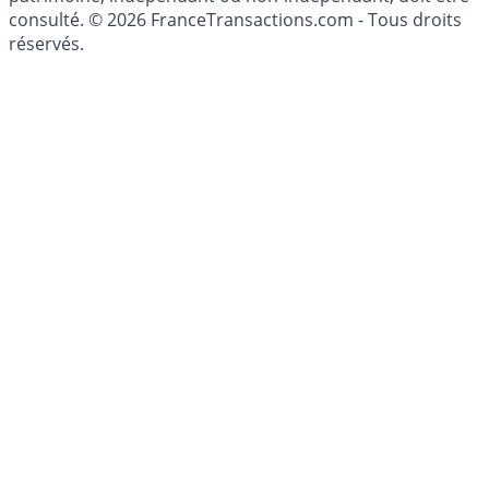
conseillé personnellement, un conseiller en gestion de
patrimoine, indépendant ou non-indépendant, doit être
consulté. © 2026 FranceTransactions.com - Tous droits
réservés.