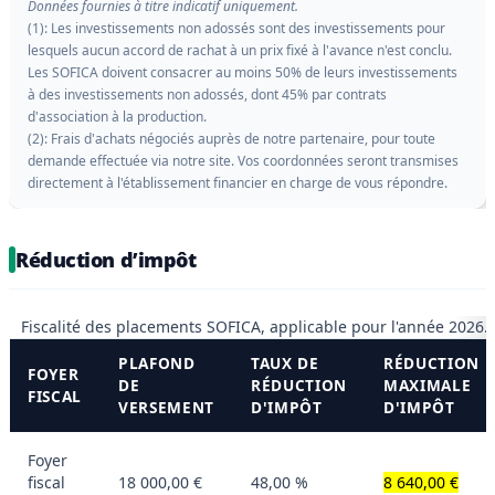
Données fournies à titre indicatif uniquement.
(1): Les investissements non adossés sont des investissements pour
lesquels aucun accord de rachat à un prix fixé à l'avance n'est conclu.
Les SOFICA doivent consacrer au moins 50% de leurs investissements
à des investissements non adossés, dont 45% par contrats
d'association à la production.
(2): Frais d'achats négociés auprès de notre partenaire, pour toute
demande effectuée via notre site. Vos coordonnées seront transmises
directement à l'établissement financier en charge de vous répondre.
Réduction d’impôt
Fiscalité des placements SOFICA, applicable pour l'année 2026.
PLAFOND
TAUX DE
RÉDUCTION
FOYER
DE
RÉDUCTION
MAXIMALE
FISCAL
VERSEMENT
D'IMPÔT
D'IMPÔT
Foyer
fiscal
18 000,00 €
48,00 %
8 640,00 €