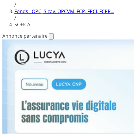
/
Fonds : OPC, Sicav, OPCVM, FCP, FPCI, FCPR...
/
SOFICA
Annonce partenaire