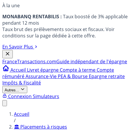
À la une
MONABANQ RENTABILIS :
Taux boosté de 3% applicable
pendant 12 mois
Taux brut des prélèvements sociaux et fiscaux. Voir
conditions sur la page dédiée à cette offre.
En Savoir Plus
France
Transactions.com
Guide indépendant de l'épargne
Accueil
Livret épargne
Compte à terme
Compte
rémunéré
Assurance-Vie
PEA & Bourse
Epargne retraite
Impôts & Fiscalité
Autres...
Connexion
Simulateurs
Accueil
/
🏛️ Placements à risques