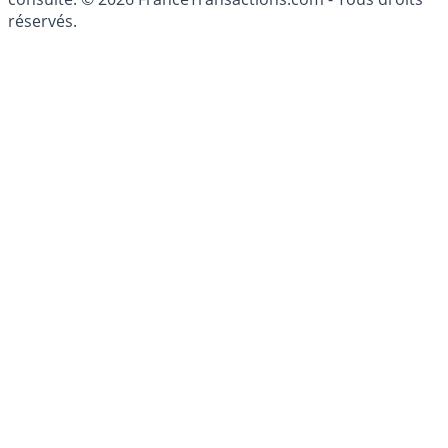
patrimoine, indépendant ou non-indépendant, doit être
consulté. © 2026 FranceTransactions.com - Tous droits
réservés.