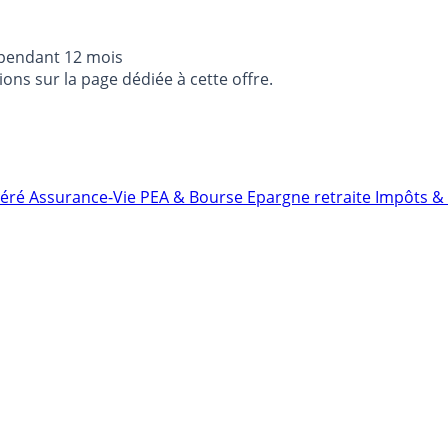
 pendant 12 mois
ons sur la page dédiée à cette offre.
néré
Assurance-Vie
PEA & Bourse
Epargne retraite
Impôts & 