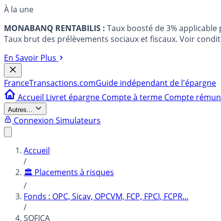
À la une
MONABANQ RENTABILIS :
Taux boosté de 3% applicable
Taux brut des prélèvements sociaux et fiscaux. Voir conditi
En Savoir Plus
France
Transactions.com
Guide indépendant de l'épargne
Accueil
Livret épargne
Compte à terme
Compte rému
Autres...
Connexion
Simulateurs
Accueil
/
🏛️ Placements à risques
/
Fonds : OPC, Sicav, OPCVM, FCP, FPCI, FCPR...
/
SOFICA