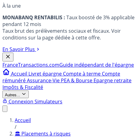
À la une
MONABANQ RENTABILIS :
Taux boosté de 3% applicable
pendant 12 mois
Taux brut des prélèvements sociaux et fiscaux. Voir
conditions sur la page dédiée à cette offre.
En Savoir Plus
France
Transactions.com
Guide indépendant de l'épargne
Accueil
Livret épargne
Compte à terme
Compte
rémunéré
Assurance-Vie
PEA & Bourse
Epargne retraite
Impôts & Fiscalité
Autres...
Connexion
Simulateurs
Accueil
/
🏛️ Placements à risques