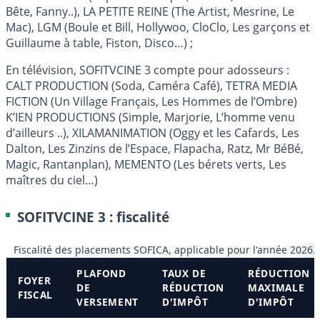
Bête, Fanny..), LA PETITE REINE (The Artist, Mesrine, Le
Mac), LGM (Boule et Bill, Hollywoo, CloClo, Les garçons et
Guillaume à table, Fiston, Disco…) ;
En télévision, SOFITVCINE 3 compte pour adosseurs :
CALT PRODUCTION (Soda, Caméra Café), TETRA MEDIA
FICTION (Un Village Français, Les Hommes de l’Ombre)
K’IEN PRODUCTIONS (Simple, Marjorie, L’homme venu
d’ailleurs ..), XILAMANIMATION (Oggy et les Cafards, Les
Dalton, Les Zinzins de l’Espace, Flapacha, Ratz, Mr BéBé,
Magic, Rantanplan), MEMENTO (Les bérets verts, Les
maîtres du ciel…)
SOFITVCINE 3 : fiscalité
Fiscalité des placements SOFICA, applicable pour l'année 2026.
PLAFOND
TAUX DE
RÉDUCTION
FOYER
DE
RÉDUCTION
MAXIMALE
FISCAL
VERSEMENT
D'IMPÔT
D'IMPÔT