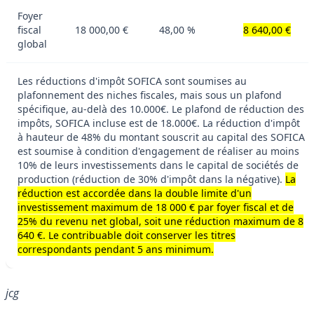
Foyer
fiscal
18 000,00 €
48,00 %
8 640,00 €
global
Les réductions d'impôt SOFICA sont soumises au
plafonnement des niches fiscales, mais sous un plafond
spécifique, au-delà des 10.000€. Le plafond de réduction des
impôts, SOFICA incluse est de 18.000€. La réduction d'impôt
à hauteur de 48% du montant souscrit au capital des SOFICA
est soumise à condition d'engagement de réaliser au moins
10% de leurs investissements dans le capital de sociétés de
production (réduction de 30% d'impôt dans la négative).
La
réduction est accordée dans la double limite d'un
investissement maximum de 18 000 € par foyer fiscal et de
25% du revenu net global, soit une réduction maximum de 8
640 €. Le contribuable doit conserver les titres
correspondants pendant 5 ans minimum.
jcg