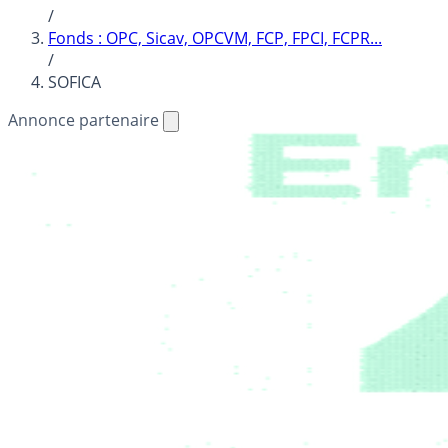
/
Fonds : OPC, Sicav, OPCVM, FCP, FPCI, FCPR...
/
SOFICA
Annonce partenaire