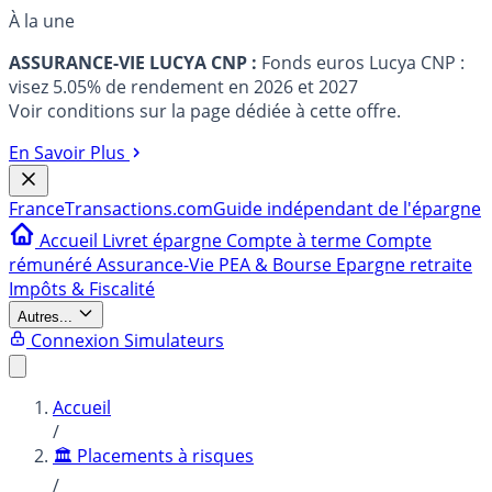
À la une
ASSURANCE-VIE LUCYA CNP :
Fonds euros Lucya CNP :
visez 5.05% de rendement en 2026 et 2027
Voir conditions sur la page dédiée à cette offre.
En Savoir Plus
France
Transactions.com
Guide indépendant de l'épargne
Accueil
Livret épargne
Compte à terme
Compte
rémunéré
Assurance-Vie
PEA & Bourse
Epargne retraite
Impôts & Fiscalité
Autres...
Connexion
Simulateurs
Accueil
/
🏛️ Placements à risques
/