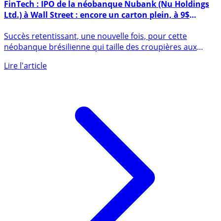
9 décembre 2021
FinTech : IPO de la néobanque Nubank (Nu Holdings
Ltd.) à Wall Street : encore un carton plein, à 9$
l’action, les investisseurs en redemandent !
Succès retentissant, une nouvelle fois, pour cette
néobanque brésilienne qui taille des croupières aux
banques locales. (...)
Lire l'article