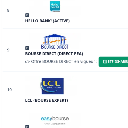
8
🅿
HELLO BANK! (ACTIVE)
🅿
9
BOURSE DIRECT (DIRECT PEA)
👉 Offre BOURSE DIRECT en vigueur :
1️⃣ ETF ISHAR
10
LCL (BOURSE EXPERT)
🅿