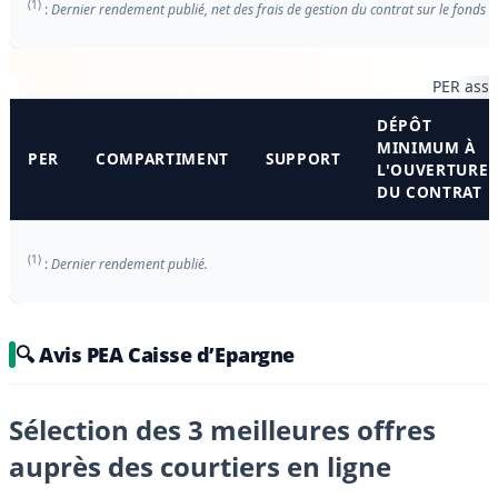
(1)
:
Dernier rendement publié, net des frais de gestion du contrat sur le fonds 
PER ass
DÉPÔT
MINIMUM À
PER
COMPARTIMENT
SUPPORT
L'OUVERTURE
DU CONTRAT
(1)
:
Dernier rendement publié.
🔍 Avis PEA Caisse d’Epargne
Sélection des 3 meilleures offres
auprès des courtiers en ligne