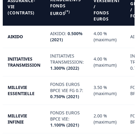
ASSURANCE-
VERSEMENT
GE
FONDS
VIE
/
/
(*)
(CONTRATS)
FONDS
EUROS
FO
EUROS
AIKIDO:
0.500%
4.00 %
AIKIDO
AI
(2021)
(maximum)
INITIATIVES
INI
INITIATIVES
4.00 %
TRANSMISSION:
TR
TRANSMISSION
(maximum)
1.300% (2022)
0.
FONDS EUROS
MILLEVIE
3.50 %
FO
BPCE VIE FG 0.7:
ESSENTIELLE
(maximum)
BP
0.750% (2021)
FONDS EUROS
MILLEVIE
2.00 %
FO
BPCE VIE:
INFINIE
(maximum)
BP
1.100% (2021)