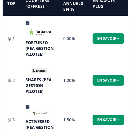
COURTIERS
EN SAVOIR
TOP
ANNUELS
(OFFRES)
PLUS
EN %
🅿
🥇 1
0.00%
EN SAVOIR +
FORTUNEO
(PEA GESTION
PILOTEE)
SHARES (PEA
🥈 2
1.00%
EN SAVOIR +
GESTION
PILOTEE)
🅿
🥉 3
1.50%
EN SAVOIR +
ACTIVESEED
(PEA GESTION