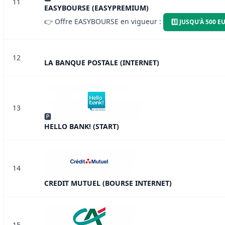
11
EASYBOURSE (EASYPREMIUM)
👉 Offre EASYBOURSE en vigueur :
1️⃣ JUSQU'À 500
12
LA BANQUE POSTALE (INTERNET)
13
🅿
HELLO BANK! (START)
14
CREDIT MUTUEL (BOURSE INTERNET)
15