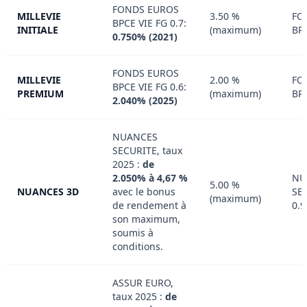
FONDS EUROS
MILLEVIE
3.50 %
FO
BPCE VIE FG 0.7:
INITIALE
(maximum)
BP
0.750% (2021)
FONDS EUROS
MILLEVIE
2.00 %
FO
BPCE VIE FG 0.6:
PREMIUM
(maximum)
BP
2.040% (2025)
NUANCES
SECURITE, taux
2025 :
de
2.050% à 4,67 %
NU
5.00 %
NUANCES 3D
avec le bonus
SE
(maximum)
de rendement à
0.
son maximum,
soumis à
conditions.
ASSUR EURO,
taux 2025 :
de