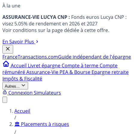
À la une
ASSURANCE-VIE LUCYA CNP :
Fonds euros Lucya CNP :
visez 5.05% de rendement en 2026 et 2027
Voir conditions sur la page dédiée à cette offre.
En Savoir Plus
France
Transactions.com
Guide indépendant de l'épargne
Accueil
Livret épargne
Compte à terme
Compte
rémunéré
Assurance-Vie
PEA & Bourse
Epargne retraite
Impôts & Fiscalité
Autres...
Connexion
Simulateurs
Accueil
/
🏛️ Placements à risques
/