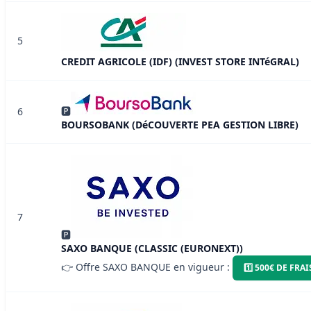
5
CREDIT AGRICOLE (IDF) (INVEST STORE INTéGRAL)
🅿
6
BOURSOBANK (DéCOUVERTE PEA GESTION LIBRE)
7
🅿
SAXO BANQUE (CLASSIC (EURONEXT))
👉 Offre SAXO BANQUE en vigueur :
1️⃣ 500€ DE FR