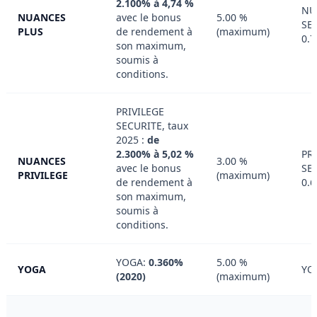
2.100% à 4,74 %
NU
NUANCES
avec le bonus
5.00 %
SE
PLUS
de rendement à
(maximum)
0.
son maximum,
soumis à
conditions.
PRIVILEGE
SECURITE, taux
2025 :
de
2.300% à 5,02 %
PR
NUANCES
3.00 %
avec le bonus
SE
PRIVILEGE
(maximum)
de rendement à
0.
son maximum,
soumis à
conditions.
YOGA:
0.360%
5.00 %
YOGA
YO
(2020)
(maximum)