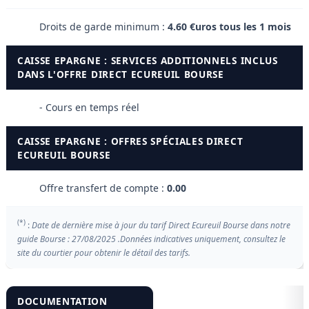
Droits de garde minimum :
4.60 €uros tous les 1 mois
CAISSE EPARGNE : SERVICES ADDITIONNELS INCLUS
DANS L'OFFRE DIRECT ECUREUIL BOURSE
- Cours en temps réel
CAISSE EPARGNE : OFFRES SPÉCIALES DIRECT
ECUREUIL BOURSE
Offre transfert de compte :
0.00
(*)
:
Date de dernière mise à jour du tarif Direct Ecureuil Bourse dans notre
guide Bourse : 27/08/2025 .Données indicatives uniquement, consultez le
site du courtier pour obtenir le détail des tarifs.
DOCUMENTATION