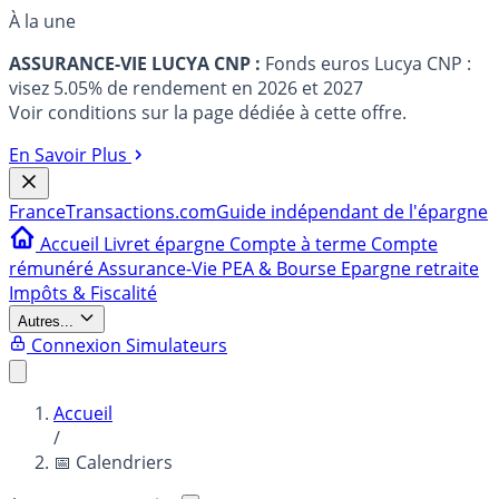
À la une
ASSURANCE-VIE LUCYA CNP :
Fonds euros Lucya CNP :
visez 5.05% de rendement en 2026 et 2027
Voir conditions sur la page dédiée à cette offre.
En Savoir Plus
France
Transactions.com
Guide indépendant de l'épargne
Accueil
Livret épargne
Compte à terme
Compte
rémunéré
Assurance-Vie
PEA & Bourse
Epargne retraite
Impôts & Fiscalité
Autres...
Connexion
Simulateurs
Accueil
/
📅 Calendriers