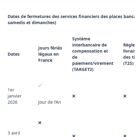
Dates de fermetures des services financiers des places bancai
samedis et dimanches)
Système
interbancaire de
Règle
Jours fériés
compensation et
livrai
Dates
légaux en
de
des ti
France
paiement/virement
(T2S)
(TARGET2)
✅
1er
janvier
❌
❌
2026
Jour de l’An
❌
3 avril
❌
❌