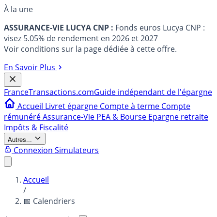
À la une
ASSURANCE-VIE LUCYA CNP :
Fonds euros Lucya CNP :
visez 5.05% de rendement en 2026 et 2027
Voir conditions sur la page dédiée à cette offre.
En Savoir Plus
France
Transactions.com
Guide indépendant de l'épargne
Accueil
Livret épargne
Compte à terme
Compte
rémunéré
Assurance-Vie
PEA & Bourse
Epargne retraite
Impôts & Fiscalité
Autres...
Connexion
Simulateurs
Accueil
/
📅 Calendriers