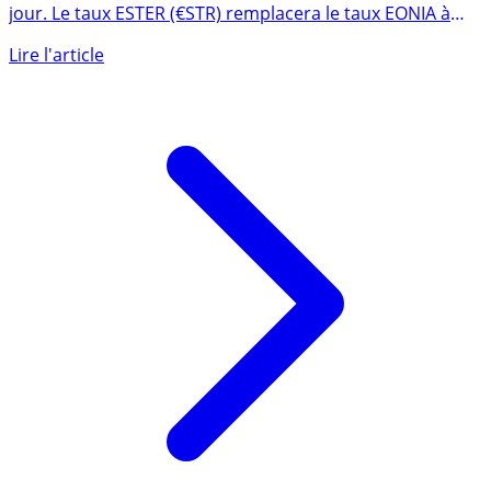
Taux d’intérêt interbancaire de la zone Euro, au jour le
jour. Le taux ESTER (€STR) remplacera le taux EONIA à
partir (...)
Lire l'article