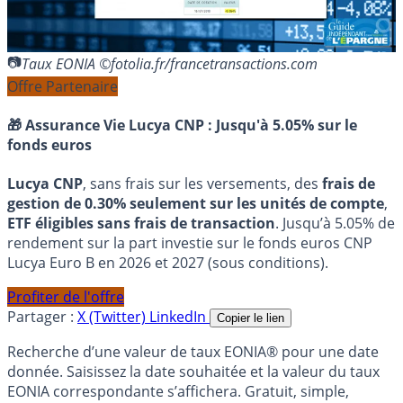
Taux EONIA ©fotolia.fr/francetransactions.com
Offre Partenaire
🎁 Assurance Vie Lucya CNP :
Jusqu'à 5.05% sur le
fonds euros
Lucya CNP
, sans frais sur les versements, des
frais de
gestion de 0.30% seulement sur les unités de compte
,
ETF éligibles sans frais de transaction
. Jusqu’à 5.05% de
rendement sur la part investie sur le fonds euros CNP
Lucya Euro B en 2026 et 2027 (sous conditions).
Profiter de l'offre
Partager :
X (Twitter)
LinkedIn
Copier le lien
Recherche d’une valeur de taux EONIA® pour une date
donnée. Saisissez la date souhaitée et la valeur du taux
EONIA correspondante s’affichera. Gratuit, simple,