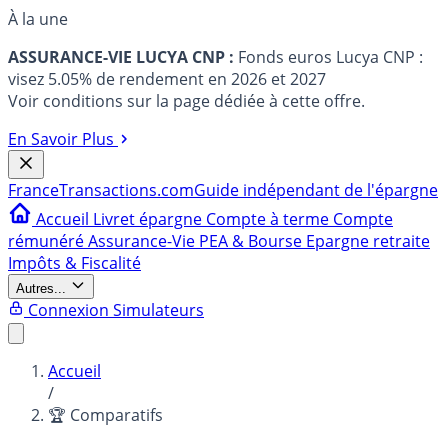
À la une
ASSURANCE-VIE LUCYA CNP :
Fonds euros Lucya CNP :
visez 5.05% de rendement en 2026 et 2027
Voir conditions sur la page dédiée à cette offre.
En Savoir Plus
France
Transactions.com
Guide indépendant de l'épargne
Accueil
Livret épargne
Compte à terme
Compte
rémunéré
Assurance-Vie
PEA & Bourse
Epargne retraite
Impôts & Fiscalité
Autres...
Connexion
Simulateurs
Accueil
/
🏆 Comparatifs