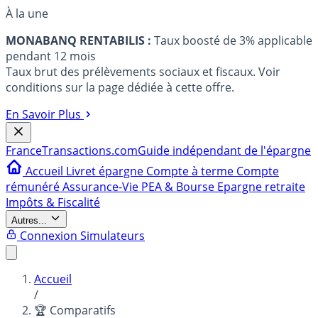
À la une
MONABANQ RENTABILIS :
Taux boosté de 3% applicable
pendant 12 mois
Taux brut des prélèvements sociaux et fiscaux. Voir
conditions sur la page dédiée à cette offre.
En Savoir Plus
France
Transactions.com
Guide indépendant de l'épargne
Accueil
Livret épargne
Compte à terme
Compte
rémunéré
Assurance-Vie
PEA & Bourse
Epargne retraite
Impôts & Fiscalité
Autres...
Connexion
Simulateurs
Accueil
/
🏆 Comparatifs