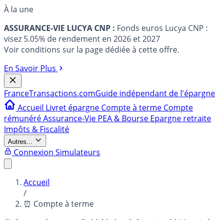
À la une
ASSURANCE-VIE LUCYA CNP :
Fonds euros Lucya CNP :
visez 5.05% de rendement en 2026 et 2027
Voir conditions sur la page dédiée à cette offre.
En Savoir Plus
France
Transactions.com
Guide indépendant de l'épargne
Accueil
Livret épargne
Compte à terme
Compte
rémunéré
Assurance-Vie
PEA & Bourse
Epargne retraite
Impôts & Fiscalité
Autres...
Connexion
Simulateurs
Accueil
/
⏰ Compte à terme