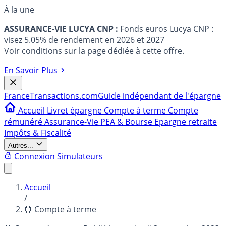
À la une
ASSURANCE-VIE LUCYA CNP :
Fonds euros Lucya CNP :
visez 5.05% de rendement en 2026 et 2027
Voir conditions sur la page dédiée à cette offre.
En Savoir Plus
France
Transactions.com
Guide indépendant de l'épargne
Accueil
Livret épargne
Compte à terme
Compte
rémunéré
Assurance-Vie
PEA & Bourse
Epargne retraite
Impôts & Fiscalité
Autres...
Connexion
Simulateurs
Accueil
/
⏰ Compte à terme