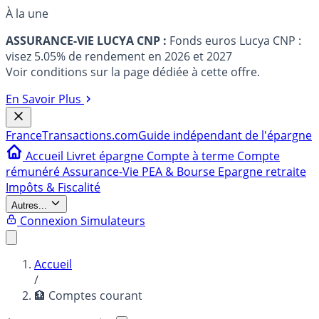
À la une
ASSURANCE-VIE LUCYA CNP :
Fonds euros Lucya CNP :
visez 5.05% de rendement en 2026 et 2027
Voir conditions sur la page dédiée à cette offre.
En Savoir Plus
France
Transactions.com
Guide indépendant de l'épargne
Accueil
Livret épargne
Compte à terme
Compte
rémunéré
Assurance-Vie
PEA & Bourse
Epargne retraite
Impôts & Fiscalité
Autres...
Connexion
Simulateurs
Accueil
/
🏦 Comptes courant