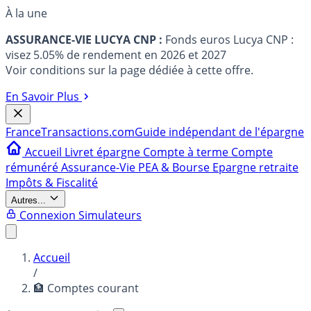
À la une
ASSURANCE-VIE LUCYA CNP :
Fonds euros Lucya CNP :
visez 5.05% de rendement en 2026 et 2027
Voir conditions sur la page dédiée à cette offre.
En Savoir Plus
France
Transactions.com
Guide indépendant de l'épargne
Accueil
Livret épargne
Compte à terme
Compte
rémunéré
Assurance-Vie
PEA & Bourse
Epargne retraite
Impôts & Fiscalité
Autres...
Connexion
Simulateurs
Accueil
/
🏦 Comptes courant