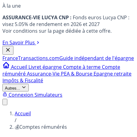
À la une
ASSURANCE-VIE LUCYA CNP :
Fonds euros Lucya CNP :
visez 5.05% de rendement en 2026 et 2027
Voir conditions sur la page dédiée à cette offre.
En Savoir Plus
France
Transactions.com
Guide indépendant de l'épargne
Accueil
Livret épargne
Compte à terme
Compte
rémunéré
Assurance-Vie
PEA & Bourse
Epargne retraite
Impôts & Fiscalité
Autres...
Connexion
Simulateurs
Accueil
/
💰Comptes rémunérés