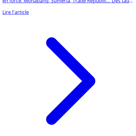
Les offres de comptes courants rémunérés reviennent
en force. Monabanq, Suméria, Trade Republic... Des taux
de (...)
Lire l'article