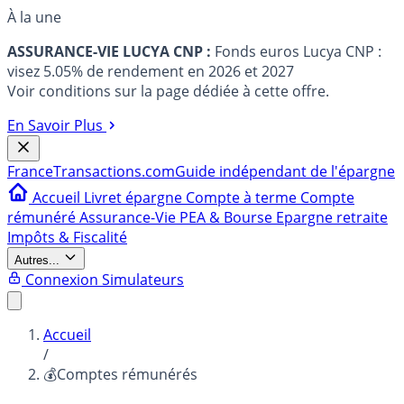
À la une
ASSURANCE-VIE LUCYA CNP :
Fonds euros Lucya CNP :
visez 5.05% de rendement en 2026 et 2027
Voir conditions sur la page dédiée à cette offre.
En Savoir Plus
France
Transactions.com
Guide indépendant de l'épargne
Accueil
Livret épargne
Compte à terme
Compte
rémunéré
Assurance-Vie
PEA & Bourse
Epargne retraite
Impôts & Fiscalité
Autres...
Connexion
Simulateurs
Accueil
/
💰Comptes rémunérés