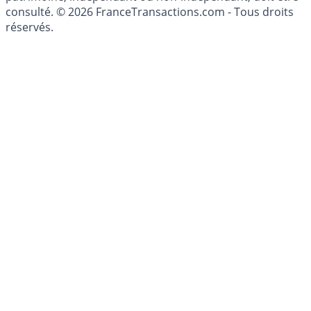
conseillé personnellement, un conseiller en gestion de
patrimoine, indépendant ou non-indépendant, doit être
consulté. © 2026 FranceTransactions.com - Tous droits
réservés.