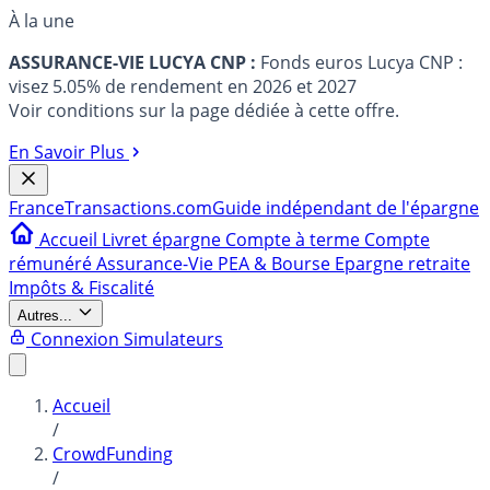
À la une
ASSURANCE-VIE LUCYA CNP :
Fonds euros Lucya CNP :
visez 5.05% de rendement en 2026 et 2027
Voir conditions sur la page dédiée à cette offre.
En Savoir Plus
France
Transactions.com
Guide indépendant de l'épargne
Accueil
Livret épargne
Compte à terme
Compte
rémunéré
Assurance-Vie
PEA & Bourse
Epargne retraite
Impôts & Fiscalité
Autres...
Connexion
Simulateurs
Accueil
/
CrowdFunding
/