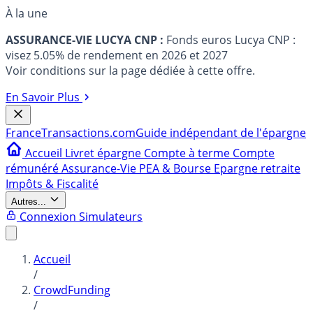
À la une
ASSURANCE-VIE LUCYA CNP :
Fonds euros Lucya CNP :
visez 5.05% de rendement en 2026 et 2027
Voir conditions sur la page dédiée à cette offre.
En Savoir Plus
France
Transactions.com
Guide indépendant de l'épargne
Accueil
Livret épargne
Compte à terme
Compte
rémunéré
Assurance-Vie
PEA & Bourse
Epargne retraite
Impôts & Fiscalité
Autres...
Connexion
Simulateurs
Accueil
/
CrowdFunding
/