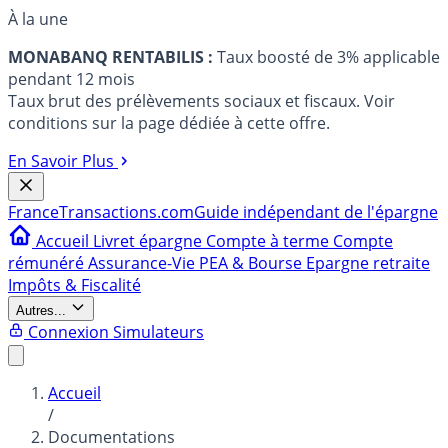
À la une
MONABANQ RENTABILIS :
Taux boosté de 3% applicable
pendant 12 mois
Taux brut des prélèvements sociaux et fiscaux. Voir
conditions sur la page dédiée à cette offre.
En Savoir Plus
France
Transactions.com
Guide indépendant de l'épargne
Accueil
Livret épargne
Compte à terme
Compte
rémunéré
Assurance-Vie
PEA & Bourse
Epargne retraite
Impôts & Fiscalité
Autres...
Connexion
Simulateurs
Accueil
/
Documentations