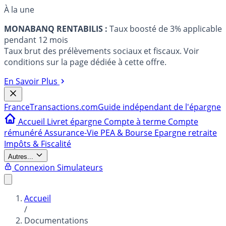
À la une
MONABANQ RENTABILIS :
Taux boosté de 3% applicable
pendant 12 mois
Taux brut des prélèvements sociaux et fiscaux. Voir
conditions sur la page dédiée à cette offre.
En Savoir Plus
France
Transactions.com
Guide indépendant de l'épargne
Accueil
Livret épargne
Compte à terme
Compte
rémunéré
Assurance-Vie
PEA & Bourse
Epargne retraite
Impôts & Fiscalité
Autres...
Connexion
Simulateurs
Accueil
/
Documentations