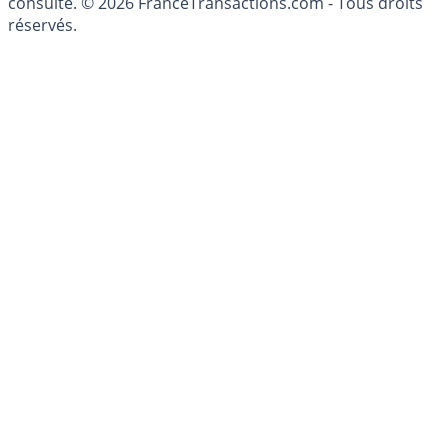
patrimoine, indépendant ou non-indépendant, doit être
consulté. © 2026 FranceTransactions.com - Tous droits
réservés.