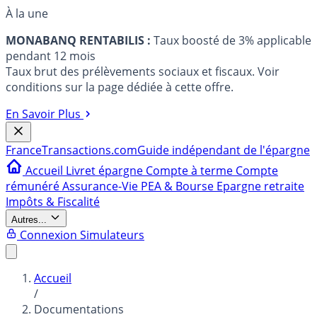
À la une
MONABANQ RENTABILIS :
Taux boosté de 3% applicable
pendant 12 mois
Taux brut des prélèvements sociaux et fiscaux. Voir
conditions sur la page dédiée à cette offre.
En Savoir Plus
France
Transactions.com
Guide indépendant de l'épargne
Accueil
Livret épargne
Compte à terme
Compte
rémunéré
Assurance-Vie
PEA & Bourse
Epargne retraite
Impôts & Fiscalité
Autres...
Connexion
Simulateurs
Accueil
/
Documentations