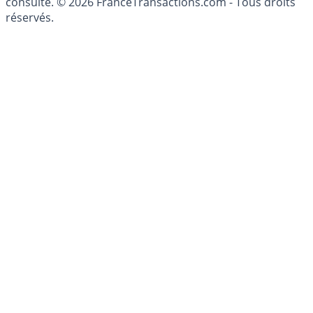
patrimoine, indépendant ou non-indépendant, doit être
consulté. © 2026 FranceTransactions.com - Tous droits
réservés.