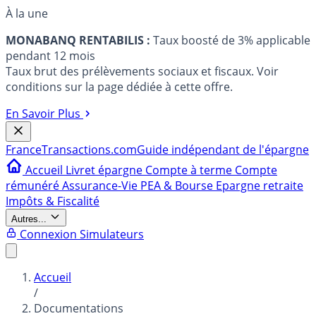
À la une
MONABANQ RENTABILIS :
Taux boosté de 3% applicable
pendant 12 mois
Taux brut des prélèvements sociaux et fiscaux. Voir
conditions sur la page dédiée à cette offre.
En Savoir Plus
France
Transactions.com
Guide indépendant de l'épargne
Accueil
Livret épargne
Compte à terme
Compte
rémunéré
Assurance-Vie
PEA & Bourse
Epargne retraite
Impôts & Fiscalité
Autres...
Connexion
Simulateurs
Accueil
/
Documentations