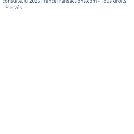
patrimoine, indépendant ou non-indépendant, doit être
consulté. © 2026 FranceTransactions.com - Tous droits
réservés.