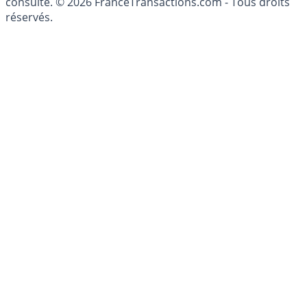
patrimoine, indépendant ou non-indépendant, doit être
consulté. © 2026 FranceTransactions.com - Tous droits
réservés.