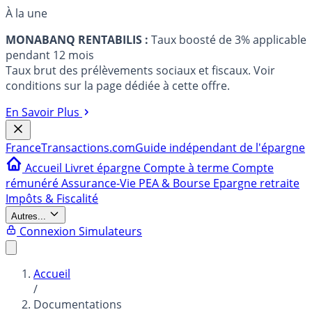
À la une
MONABANQ RENTABILIS :
Taux boosté de 3% applicable
pendant 12 mois
Taux brut des prélèvements sociaux et fiscaux. Voir
conditions sur la page dédiée à cette offre.
En Savoir Plus
France
Transactions.com
Guide indépendant de l'épargne
Accueil
Livret épargne
Compte à terme
Compte
rémunéré
Assurance-Vie
PEA & Bourse
Epargne retraite
Impôts & Fiscalité
Autres...
Connexion
Simulateurs
Accueil
/
Documentations