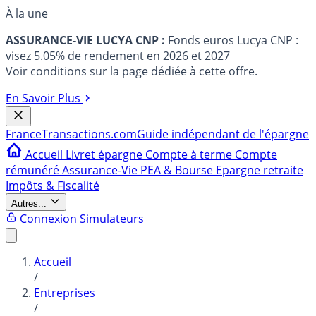
À la une
ASSURANCE-VIE LUCYA CNP :
Fonds euros Lucya CNP :
visez 5.05% de rendement en 2026 et 2027
Voir conditions sur la page dédiée à cette offre.
En Savoir Plus
France
Transactions.com
Guide indépendant de l'épargne
Accueil
Livret épargne
Compte à terme
Compte
rémunéré
Assurance-Vie
PEA & Bourse
Epargne retraite
Impôts & Fiscalité
Autres...
Connexion
Simulateurs
Accueil
/
Entreprises
/