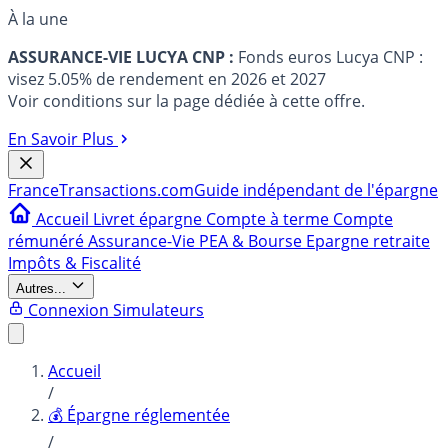
À la une
ASSURANCE-VIE LUCYA CNP :
Fonds euros Lucya CNP :
visez 5.05% de rendement en 2026 et 2027
Voir conditions sur la page dédiée à cette offre.
En Savoir Plus
France
Transactions.com
Guide indépendant de l'épargne
Accueil
Livret épargne
Compte à terme
Compte
rémunéré
Assurance-Vie
PEA & Bourse
Epargne retraite
Impôts & Fiscalité
Autres...
Connexion
Simulateurs
Accueil
/
💰 Épargne réglementée
/